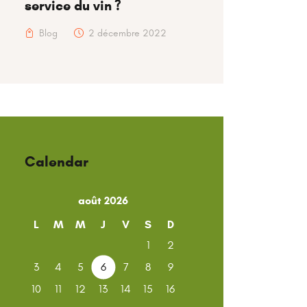
service du vin ?
Blog
2 décembre 2022
Calendar
août 2026
L
M
M
J
V
S
D
1
2
3
4
5
6
7
8
9
10
11
12
13
14
15
16