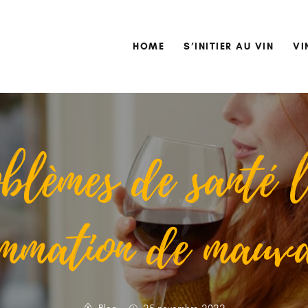
HOME
S’INITIER AU VIN
HOME
S’INITIER AU VIN
VI
VIN ET SANTÉ ?
DÉGUSTATIONS
BLOG
CONTACT
blèmes de santé l
mmation de mauva